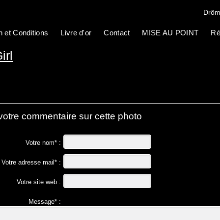
Drôm
n et Conditions
Livre d'or
Contact
MISE AU POINT
Ré
irl
votre commentaire sur cette photo
Votre nom* :
Votre adresse mail* :
Votre site web :
Message* :