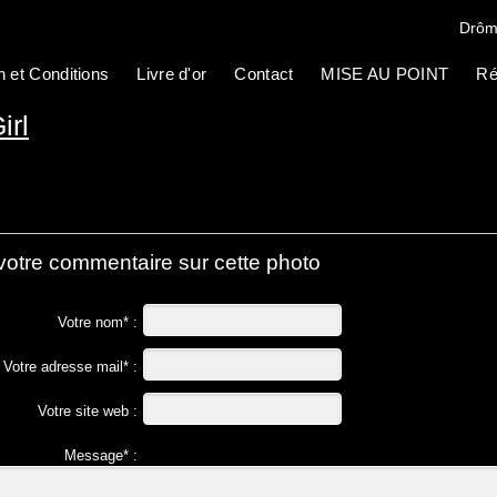
Drôm
n et Conditions
Livre d'or
Contact
MISE AU POINT
Ré
irl
votre commentaire sur cette photo
Votre nom* :
Votre adresse mail* :
Votre site web :
Message* :